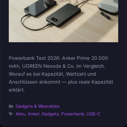
Powerbank Test 2026: Anker Prime 20.000
mAh, UGREEN Nexode & Co. im Vergleich.
Worauf es bei Kapazität, Wattzahl und
Anschlüssen ankommt — plus reale Kapazität
erklärt.
Kategorien
Gadgets & Wearables
Schlagwörter
Akku
,
Anker
,
Gadgets
,
Powerbank
,
USB-C