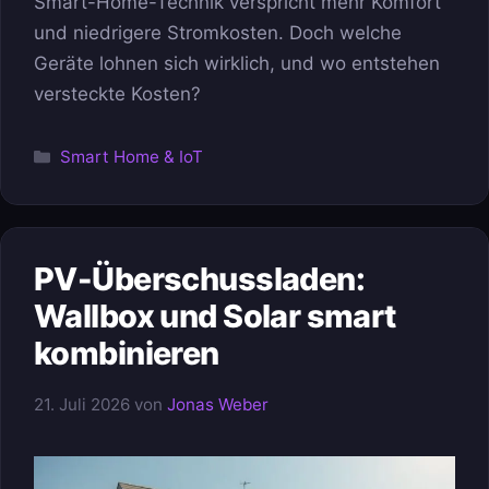
Smart-Home-Technik verspricht mehr Komfort
und niedrigere Stromkosten. Doch welche
Geräte lohnen sich wirklich, und wo entstehen
versteckte Kosten?
Kategorien
Smart Home & IoT
PV-Überschussladen:
Wallbox und Solar smart
kombinieren
21. Juli 2026
von
Jonas Weber