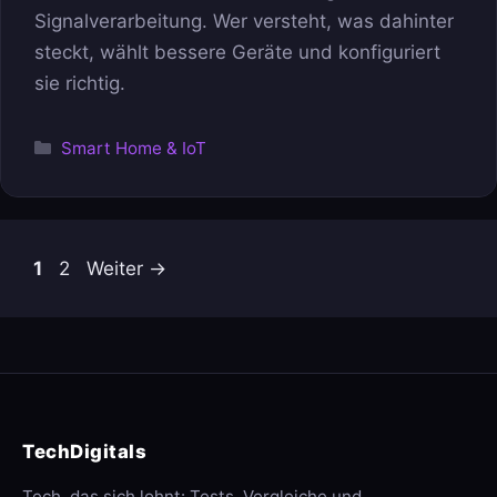
Signalverarbeitung. Wer versteht, was dahinter
steckt, wählt bessere Geräte und konfiguriert
sie richtig.
Kategorien
Smart Home & IoT
Seite
Seite
1
2
Weiter
→
TechDigitals
Tech, das sich lohnt: Tests, Vergleiche und