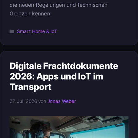
die neuen Regelungen und technischen
Grenzen kennen.
Kategorien
Smart Home & IoT
Digitale Frachtdokumente
2026: Apps und IoT im
Transport
27. Juli 2026
von
Jonas Weber