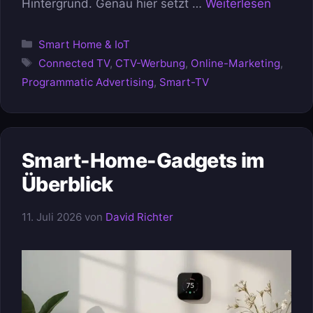
Hintergrund. Genau hier setzt …
Weiterlesen
Kategorien
Smart Home & IoT
Schlagwörter
Connected TV
,
CTV-Werbung
,
Online-Marketing
,
Programmatic Advertising
,
Smart-TV
Smart-Home-Gadgets im
Überblick
11. Juli 2026
von
David Richter