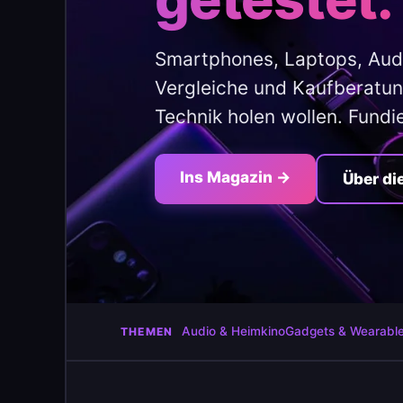
Smartphones, Laptops, Aud
Vergleiche und Kaufberatung
Technik holen wollen. Fundi
Ins Magazin →
Über di
Audio & Heimkino
Gadgets & Wearabl
THEMEN