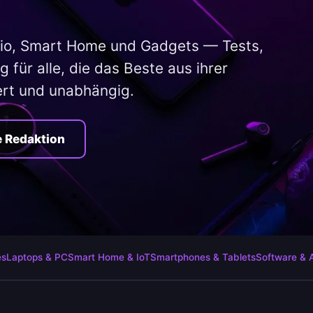
io, Smart Home und Gadgets — Tests,
 für alle, die das Beste aus ihrer
ert und unabhängig.
e Redaktion
es
Laptops & PC
Smart Home & IoT
Smartphones & Tablets
Software & 