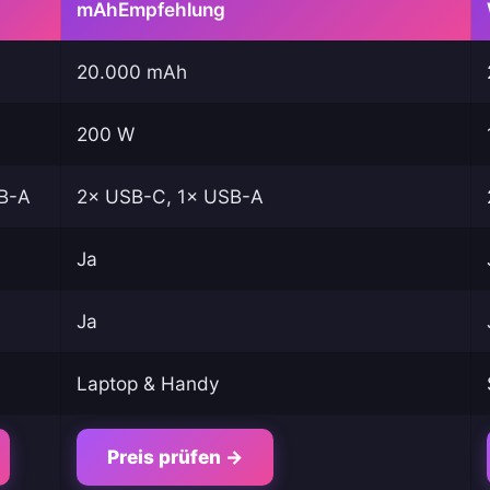
mAh
Empfehlung
20.000 mAh
200 W
B-A
2× USB-C, 1× USB-A
Ja
Ja
Laptop & Handy
Preis prüfen →