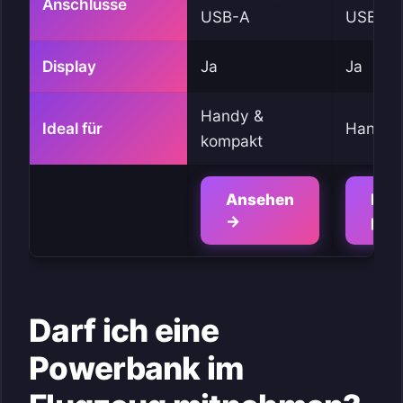
Anschlüsse
USB-A
USB-A
Display
Ja
Ja
Handy &
Ideal für
Handy 
kompakt
Ansehen
Prei
→
prü
Darf ich eine
Powerbank im