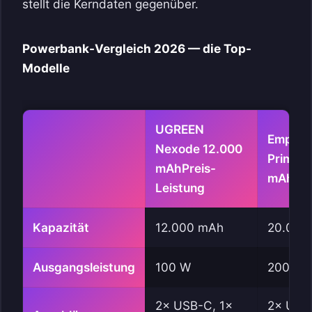
stellt die Kerndaten gegenüber.
Powerbank-Vergleich 2026 — die Top-
Modelle
UGREEN
Empfeh
Nexode 12.000
Prime 
mAh
Preis-
mAh
Em
Leistung
Kapazität
12.000 mAh
20.000
Ausgangsleistung
100 W
200 W
2× USB-C, 1×
2× USB