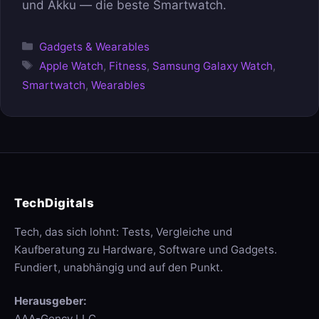
und Akku — die beste Smartwatch.
Kategorien
Gadgets & Wearables
Schlagwörter
Apple Watch
,
Fitness
,
Samsung Galaxy Watch
,
Smartwatch
,
Wearables
TechDigitals
Tech, das sich lohnt: Tests, Vergleiche und
Kaufberatung zu Hardware, Software und Gadgets.
Fundiert, unabhängig und auf den Punkt.
Herausgeber:
AAA-Gency LLC