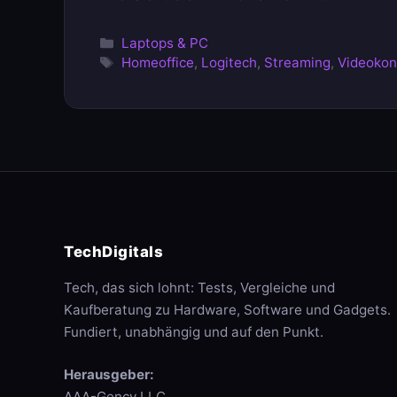
Kategorien
Laptops & PC
Schlagwörter
Homeoffice
,
Logitech
,
Streaming
,
Videokon
TechDigitals
Tech, das sich lohnt: Tests, Vergleiche und
Kaufberatung zu Hardware, Software und Gadgets.
Fundiert, unabhängig und auf den Punkt.
Herausgeber:
AAA-Gency LLC