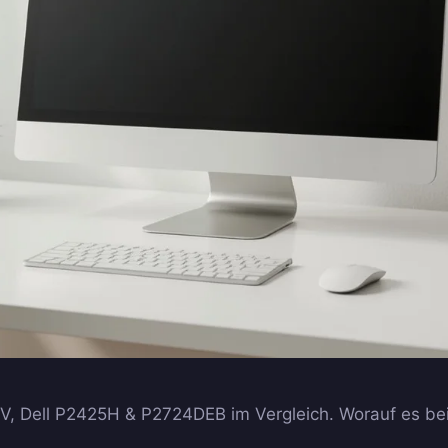
V, Dell P2425H & P2724DEB im Vergleich. Worauf es be