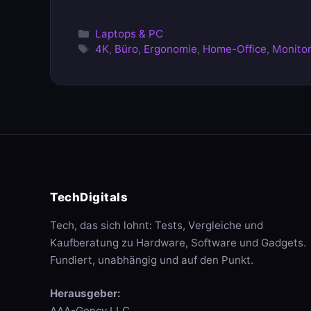
Kategorien
Laptops & PC
Schlagwörter
4K
,
Büro
,
Ergonomie
,
Home-Office
,
Monito
TechDigitals
Tech, das sich lohnt: Tests, Vergleiche und
Kaufberatung zu Hardware, Software und Gadgets.
Fundiert, unabhängig und auf den Punkt.
Herausgeber:
AAA-Gency LLC