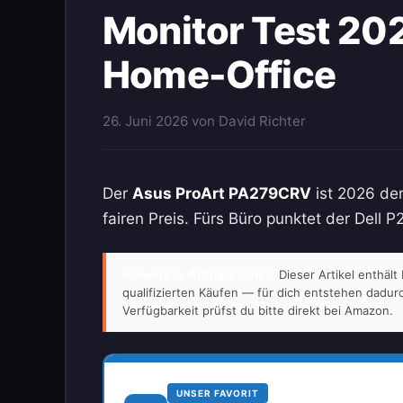
Monitor Test 202
Home-Office
26. Juni 2026
von
David Richter
Der
Asus ProArt PA279CRV
ist 2026 der
fairen Preis. Fürs Büro punktet der Dell
Hinweis zu Affiliate-Links:
Dieser Artikel enthäl
qualifizierten Käufen — für dich entstehen dadu
Verfügbarkeit prüfst du bitte direkt bei Amazon.
UNSER FAVORIT