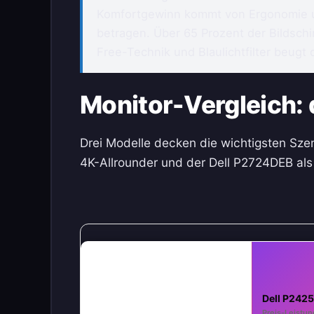
Komfortgewinn kommt von Ergonomie un
betragen. Über 65 Prozent der Bildschi
Free-Technik und Blaulichtfilter beugt
Monitor-Vergleich: 
Drei Modelle decken die wichtigsten Sze
4K-Allrounder und der Dell P2724DEB als
Dell P242
Preis-Leistun