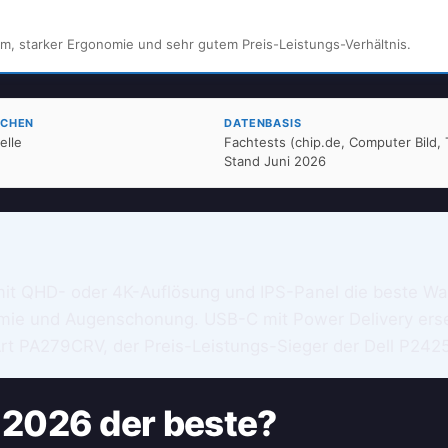
m, starker Ergonomie und sehr gutem Preis-Leistungs-Verhältnis.
ICHEN
DATENBASIS
elle
Fachtests (chip.de, Computer Bild,
Stand Juni 2026
r mit QHD- oder 4K-Auflösung und IPS-Panel die beste Wah
omie und Augenschonung. USB-C mit Power Delivery erse
Art PA279CRV, der Preis-Leistungs-Sieger der Dell P242
 2026 der beste?