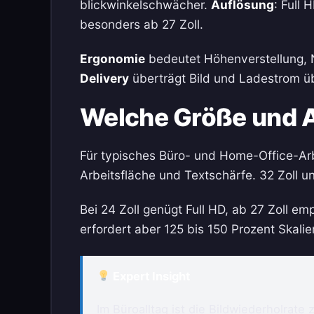
blickwinkelschwächer.
Auflösung
: Full
besonders ab 27 Zoll.
Ergonomie
bedeutet Höhenverstellung, 
Delivery
überträgt Bild und Ladestrom üb
Welche Größe und A
Für typisches Büro- und Home-Office-Arbe
Arbeitsfläche und Textschärfe. 32 Zoll u
Bei 24 Zoll genügt Full HD, ab 27 Zoll emp
erfordert aber 125 bis 150 Prozent Skalie
Expert Insight
Im Büroalltag ist die Bildwiederholrate