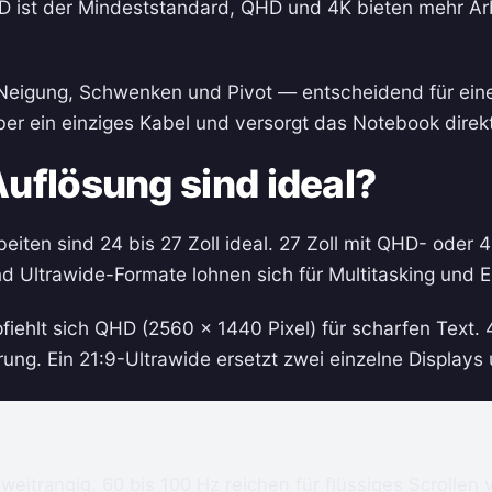
 HD ist der Mindeststandard, QHD und 4K bieten mehr Ar
Neigung, Schwenken und Pivot — entscheidend für ein
er ein einziges Kabel und versorgt das Notebook direkt
uflösung sind ideal?
iten sind 24 bis 27 Zoll ideal. 27 Zoll mit QHD- oder 
nd Ultrawide-Formate lohnen sich für Multitasking und E
fiehlt sich QHD (2560 × 1440 Pixel) für scharfen Text. 4K
rung. Ein 21:9-Ultrawide ersetzt zwei einzelne Displays
 zweitrangig. 60 bis 100 Hz reichen für flüssiges Scroll