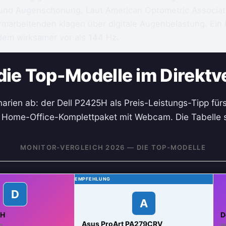
d Augenschonung. Laut American Optometric Associatio
rmarbeitenden klagen über digitale Augenbelastung. Ein h
 dem wirksamer vor als 144 Hz.
die Top-Modelle im Direktv
narien ab: der Dell P2425H als Preis-Leistungs-Tipp fü
 Home-Office-Komplettpaket mit Webcam. Die Tabelle s
MONITOR-VERGLEICH 2026 — DIE TOP-MODELLE
EMPFEHLUNG
D
A
5H
D
Asus ProArt PA279CRV
g
H