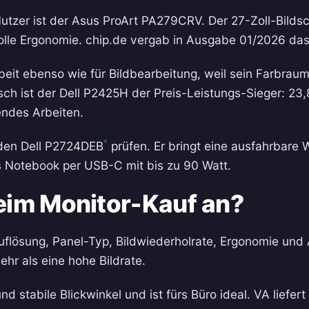
Nutzer ist der Asus ProArt PA279CRV. Der 27-Zoll-Bilds
olle Ergonomie. chip.de vergab in Ausgabe 01/2026 das U
arbeit ebenso wie für Bildbearbeitung, weil sein Farbra
ch ist der Dell P2425H der Preis-Leistungs-Sieger: 23,
endes Arbeiten.
*
 den Dell P2724DEB
prüfen. Er bringt eine ausfahrbare
s Notebook per USB-C mit bis zu 90 Watt.
eim Monitor-Kauf an?
flösung, Panel-Typ, Bildwiederholrate, Ergonomie und
r als eine hohe Bildrate.
und stabile Blickwinkel und ist fürs Büro ideal. VA liefer