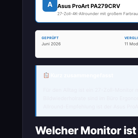
A
Asus ProArt PA279CRV
27-Zoll-4K-Allrounder mit großem Farbrau
GEPRÜFT
VERGL
Juni 2026
11 Mod
Kurz zusammengefasst
Für den Alltag ist ein 27-Zoll-Monito
Bildwiederholrate sind im Büro Ergon
Allround-Empfehlung ist der Asus Pro
Welcher Monitor ist