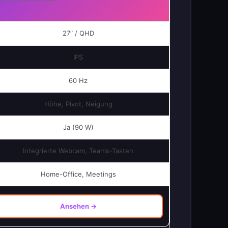
27″ / QHD
IPS
60 Hz
Höhe, Pivot, Neigung
Ja (90 W)
Integrierte Webcam, Teams-Tasten
Home-Office, Meetings
Ansehen →