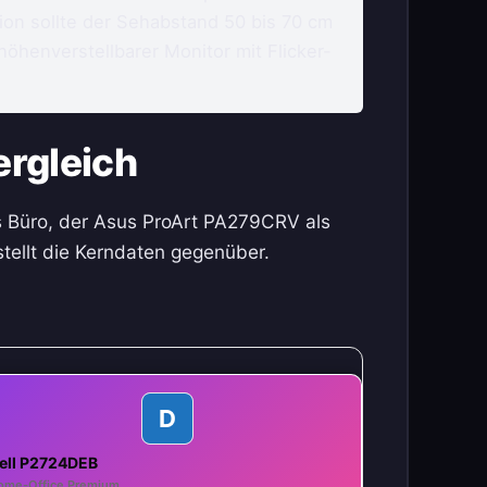
n sollte der Sehabstand 50 bis 70 cm
öhenverstellbarer Monitor mit Flicker-
ergleich
rs Büro, der Asus ProArt PA279CRV als
tellt die Kerndaten gegenüber.
D
ell P2724DEB
ome-Office Premium