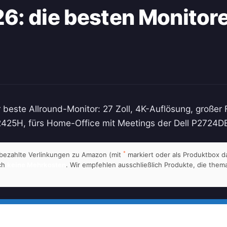
6: die besten Monitore
 beste Allround-Monitor: 27 Zoll, 4K-Auflösung, große
 P2425H, fürs Home-Office mit Meetings der Dell P2724D
*
t bezahlte Verlinkungen zu Amazon (mit
markiert oder als Produktbox da
rch
keine Mehrkosten
. Wir empfehlen ausschließlich Produkte, die them