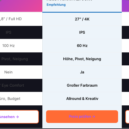
Empfehlung
,8″ / Full HD
27″ / 4K
IPS
IPS
100 Hz
60 Hz
 Pivot, Neigung
Höhe, Pivot, Neigung
Nein
Ja
 Eye Comfort
Großer Farbraum
üro, Budget
Allround & Kreativ
Preis prüfen →
Ansehen →