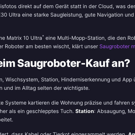
sfotos direkt auf dem Gerät statt in der Cloud, was d
30 Ultra eine starke Saugleistung, gute Navigation und
*
e Matrix 10 Ultra
eine Multi-Mopp-Station, die den Ro
r Roboter am besten wischt, klärt unser
Saugroboter m
eim Saugroboter-Kauf an?
n, Wischsystem, Station, Hinderniserkennung und App 
n und im Alltag selten der wichtigste.
te Systeme kartieren die Wohnung präzise und fahren 
her als ein geschlepptes Tuch.
Station
: Absaugung, Mo
eitet.
ert, dass Kabel oder Tierkot eingesammelt werden.
A