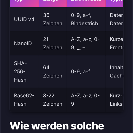
36
0-9, a-f,
Datensatz
UUID v4
Zeichen
Bindestrich
Datenba
21
A-Z, a-z, 0-
Kurze UR
NanoID
Zeichen
9, _, –
Frontend
SHA-
64
Inhaltsp
256-
0-9, a-f
Zeichen
Cache-Bu
Hash
Base62-
8-22
A-Z, a-z, 0-
Kurz-URL
Hash
Zeichen
9
Links
Wie werden solche