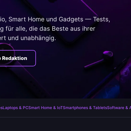
io, Smart Home und Gadgets — Tests,
 für alle, die das Beste aus ihrer
ert und unabhängig.
e Redaktion
es
Laptops & PC
Smart Home & IoT
Smartphones & Tablets
Software & 