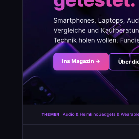
Smartphones, Laptops, Aud
Vergleiche und Kaufberatung
Technik holen wollen. Fundi
Ins Magazin →
Über di
Audio & Heimkino
Gadgets & Wearabl
THEMEN