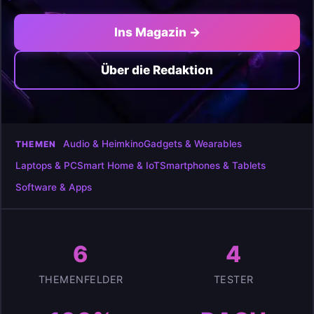
Ins Magazin →
Über die Redaktion
Audio & Heimkino
Gadgets & Wearables
THEMEN
Laptops & PC
Smart Home & IoT
Smartphones & Tablets
Software & Apps
6
4
THEMENFELDER
TESTER