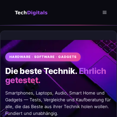
Zum
Inhalt
Menü
springen
HARDWARE · SOFTWARE · GADGETS
Die beste Technik.
Ehrlich
getestet.
Smartphones, Laptops, Audio, Smart Home und
Gadgets — Tests, Vergleiche und Kaufberatung für
alle, die das Beste aus ihrer Technik holen wollen.
Fundiert und unabhängig.