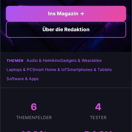
Ins Magazin →
Über die Redaktion
Audio & Heimkino
Gadgets & Wearables
THEMEN
Laptops & PC
Smart Home & IoT
Smartphones & Tablets
Software & Apps
6
4
THEMENFELDER
TESTER