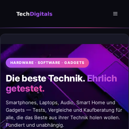
Zum
Inhalt
Menü
springen
HARDWARE · SOFTWARE · GADGETS
Die beste Technik.
Ehrlich
getestet.
Smartphones, Laptops, Audio, Smart Home und
Gadgets — Tests, Vergleiche und Kaufberatung für
alle, die das Beste aus ihrer Technik holen wollen.
Fundiert und unabhängig.