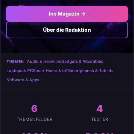
Ins Magazin →
Über die Redaktion
Audio & Heimkino
Gadgets & Wearables
THEMEN
Laptops & PC
Smart Home & IoT
Smartphones & Tablets
Software & Apps
6
4
THEMENFELDER
TESTER