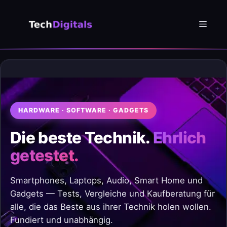
Zum
Inhalt
Menü
springen
HARDWARE · SOFTWARE · GADGETS
Die beste Technik.
Ehrlich
getestet.
Smartphones, Laptops, Audio, Smart Home und
Gadgets — Tests, Vergleiche und Kaufberatung für
alle, die das Beste aus ihrer Technik holen wollen.
Fundiert und unabhängig.