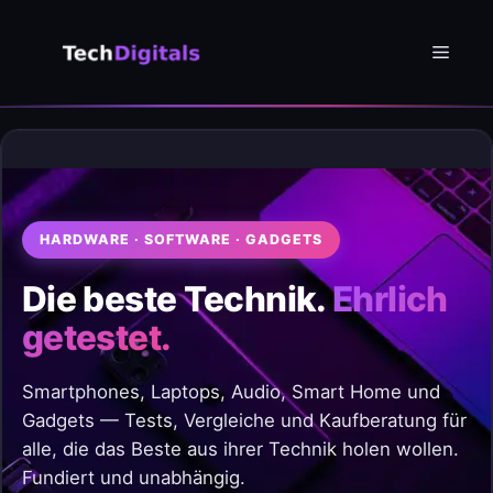
Zum
Inhalt
Menü
springen
HARDWARE · SOFTWARE · GADGETS
Die beste Technik.
Ehrlich
getestet.
Smartphones, Laptops, Audio, Smart Home und
Gadgets — Tests, Vergleiche und Kaufberatung für
alle, die das Beste aus ihrer Technik holen wollen.
Fundiert und unabhängig.