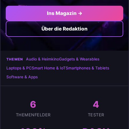
Ins Magazin →
Über die Redaktion
Audio & Heimkino
Gadgets & Wearables
THEMEN
Laptops & PC
Smart Home & IoT
Smartphones & Tablets
Software & Apps
6
4
THEMENFELDER
TESTER