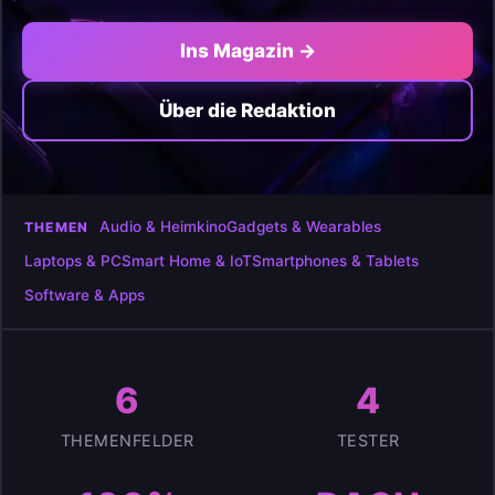
Ins Magazin →
Über die Redaktion
Audio & Heimkino
Gadgets & Wearables
THEMEN
Laptops & PC
Smart Home & IoT
Smartphones & Tablets
Software & Apps
6
4
THEMENFELDER
TESTER