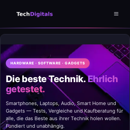
Zum
Inhalt
Menü
springen
HARDWARE · SOFTWARE · GADGETS
Die beste Technik.
Ehrlich
getestet.
Smartphones, Laptops, Audio, Smart Home und
Gadgets — Tests, Vergleiche und Kaufberatung für
alle, die das Beste aus ihrer Technik holen wollen.
Fundiert und unabhängig.