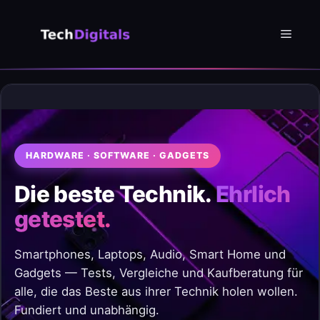
Zum
Inhalt
Menü
springen
HARDWARE · SOFTWARE · GADGETS
Die beste Technik.
Ehrlich
getestet.
Smartphones, Laptops, Audio, Smart Home und
Gadgets — Tests, Vergleiche und Kaufberatung für
alle, die das Beste aus ihrer Technik holen wollen.
Fundiert und unabhängig.