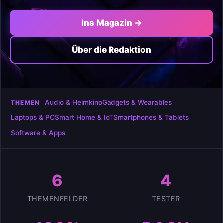
Ins Magazin →
Über die Redaktion
Audio & Heimkino
Gadgets & Wearables
THEMEN
Laptops & PC
Smart Home & IoT
Smartphones & Tablets
Software & Apps
6
4
THEMENFELDER
TESTER