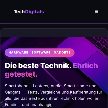
Zum
Inhalt
Menü
springen
HARDWARE · SOFTWARE · GADGETS
Die beste Technik.
Ehrlich
getestet.
Smartphones, Laptops, Audio, Smart Home und
Gadgets — Tests, Vergleiche und Kaufberatung für
alle, die das Beste aus ihrer Technik holen wollen.
Fundiert und unabhängig.