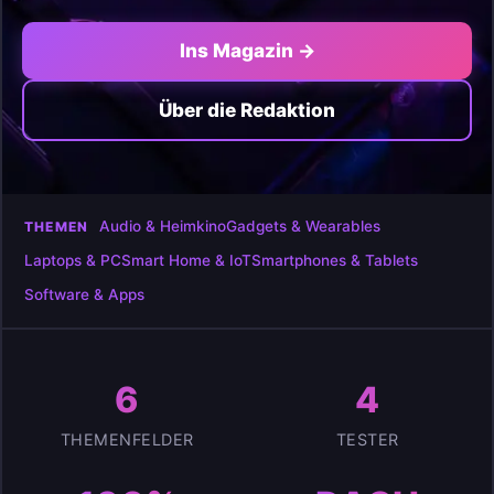
Ins Magazin →
Über die Redaktion
Audio & Heimkino
Gadgets & Wearables
THEMEN
Laptops & PC
Smart Home & IoT
Smartphones & Tablets
Software & Apps
6
4
THEMENFELDER
TESTER