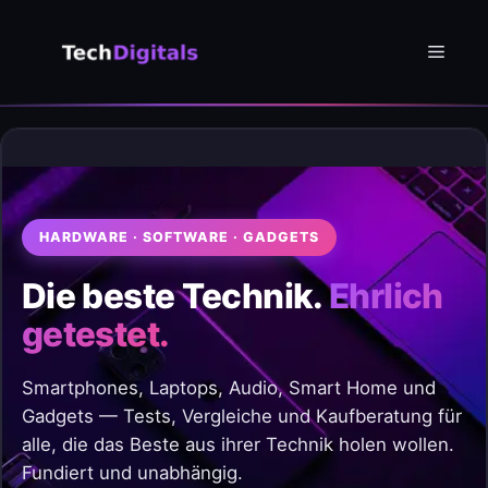
Zum
Inhalt
Menü
springen
HARDWARE · SOFTWARE · GADGETS
Die beste Technik.
Ehrlich
getestet.
Smartphones, Laptops, Audio, Smart Home und
Gadgets — Tests, Vergleiche und Kaufberatung für
alle, die das Beste aus ihrer Technik holen wollen.
Fundiert und unabhängig.