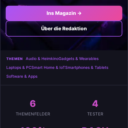
Ins Magazin →
Über die Redaktion
Audio & Heimkino
Gadgets & Wearables
THEMEN
Laptops & PC
Smart Home & IoT
Smartphones & Tablets
Software & Apps
6
4
THEMENFELDER
TESTER