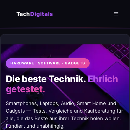
Zum
Inhalt
Menü
springen
HARDWARE · SOFTWARE · GADGETS
Die beste Technik.
Ehrlich
getestet.
Smartphones, Laptops, Audio, Smart Home und
Gadgets — Tests, Vergleiche und Kaufberatung für
alle, die das Beste aus ihrer Technik holen wollen.
Fundiert und unabhängig.