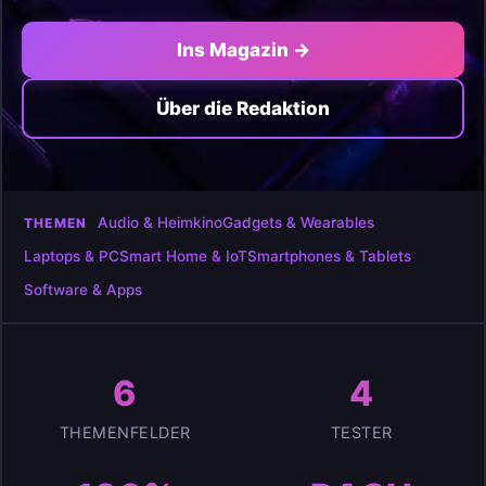
Ins Magazin →
Über die Redaktion
Audio & Heimkino
Gadgets & Wearables
THEMEN
Laptops & PC
Smart Home & IoT
Smartphones & Tablets
Software & Apps
6
4
THEMENFELDER
TESTER