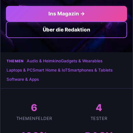
Ins Magazin →
Über die Redaktion
Audio & Heimkino
Gadgets & Wearables
THEMEN
Laptops & PC
Smart Home & IoT
Smartphones & Tablets
Software & Apps
6
4
THEMENFELDER
TESTER