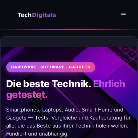
Zum
Inhalt
Menü
springen
HARDWARE · SOFTWARE · GADGETS
Die beste Technik.
Ehrlich
getestet.
Smartphones, Laptops, Audio, Smart Home und
Gadgets — Tests, Vergleiche und Kaufberatung für
alle, die das Beste aus ihrer Technik holen wollen.
Fundiert und unabhängig.