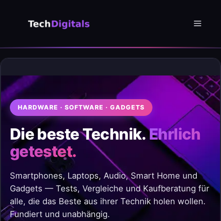
Zum
Inhalt
Menü
springen
HARDWARE · SOFTWARE · GADGETS
Die beste Technik.
Ehrlich
getestet.
Smartphones, Laptops, Audio, Smart Home und
Gadgets — Tests, Vergleiche und Kaufberatung für
alle, die das Beste aus ihrer Technik holen wollen.
Fundiert und unabhängig.