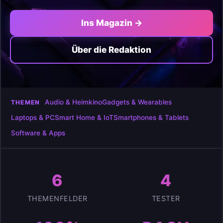
Ins Magazin →
Über die Redaktion
Audio & Heimkino
Gadgets & Wearables
THEMEN
Laptops & PC
Smart Home & IoT
Smartphones & Tablets
Software & Apps
6
4
THEMENFELDER
TESTER