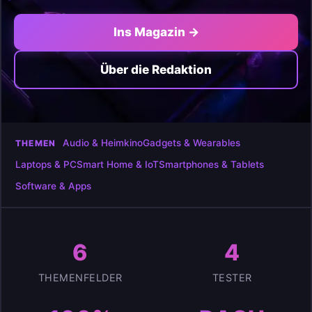
Ins Magazin →
Über die Redaktion
Audio & Heimkino
Gadgets & Wearables
THEMEN
Laptops & PC
Smart Home & IoT
Smartphones & Tablets
Software & Apps
6
4
THEMENFELDER
TESTER