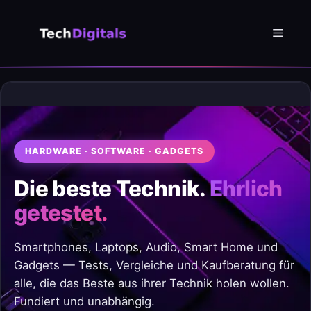
Zum
Inhalt
Menü
springen
HARDWARE · SOFTWARE · GADGETS
Die beste Technik.
Ehrlich
getestet.
Smartphones, Laptops, Audio, Smart Home und
Gadgets — Tests, Vergleiche und Kaufberatung für
alle, die das Beste aus ihrer Technik holen wollen.
Fundiert und unabhängig.