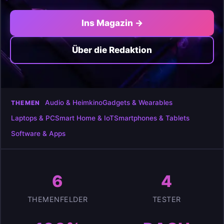
Ins Magazin →
Über die Redaktion
Audio & Heimkino
Gadgets & Wearables
THEMEN
Laptops & PC
Smart Home & IoT
Smartphones & Tablets
Software & Apps
6
4
THEMENFELDER
TESTER