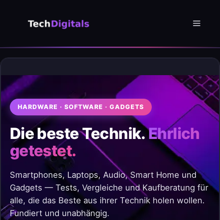
Zum
Inhalt
Menü
springen
HARDWARE · SOFTWARE · GADGETS
Die beste Technik.
Ehrlich
getestet.
Smartphones, Laptops, Audio, Smart Home und
Gadgets — Tests, Vergleiche und Kaufberatung für
alle, die das Beste aus ihrer Technik holen wollen.
Fundiert und unabhängig.