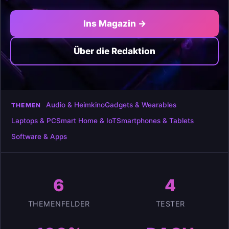
Ins Magazin →
Über die Redaktion
Audio & Heimkino
Gadgets & Wearables
THEMEN
Laptops & PC
Smart Home & IoT
Smartphones & Tablets
Software & Apps
6
4
THEMENFELDER
TESTER