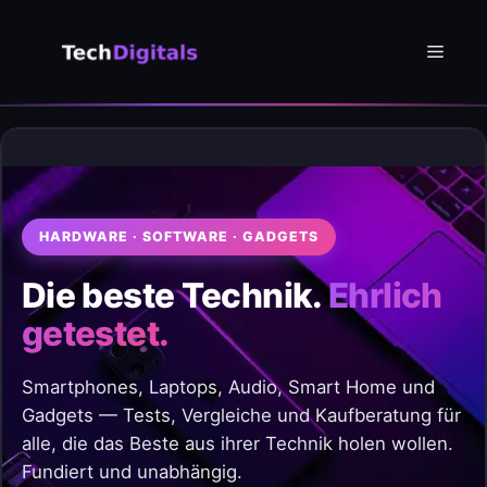
Zum
Inhalt
Menü
springen
HARDWARE · SOFTWARE · GADGETS
Die beste Technik.
Ehrlich
getestet.
Smartphones, Laptops, Audio, Smart Home und
Gadgets — Tests, Vergleiche und Kaufberatung für
alle, die das Beste aus ihrer Technik holen wollen.
Fundiert und unabhängig.