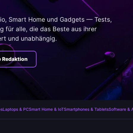
io, Smart Home und Gadgets — Tests,
 für alle, die das Beste aus ihrer
ert und unabhängig.
e Redaktion
es
Laptops & PC
Smart Home & IoT
Smartphones & Tablets
Software & 