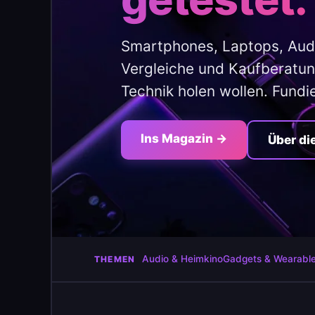
Smartphones, Laptops, Aud
Vergleiche und Kaufberatung
Technik holen wollen. Fundi
Ins Magazin →
Über di
Audio & Heimkino
Gadgets & Wearabl
THEMEN