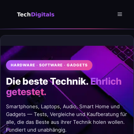
Zum
Inhalt
Menü
springen
HARDWARE · SOFTWARE · GADGETS
Die beste Technik.
Ehrlich
getestet.
Smartphones, Laptops, Audio, Smart Home und
Gadgets — Tests, Vergleiche und Kaufberatung für
alle, die das Beste aus ihrer Technik holen wollen.
Fundiert und unabhängig.