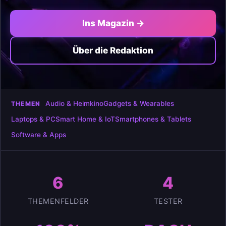
Ins Magazin →
Über die Redaktion
Audio & Heimkino
Gadgets & Wearables
THEMEN
Laptops & PC
Smart Home & IoT
Smartphones & Tablets
Software & Apps
6
4
THEMENFELDER
TESTER