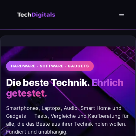
Zum
Inhalt
Menü
springen
HARDWARE · SOFTWARE · GADGETS
Die beste Technik.
Ehrlich
getestet.
Smartphones, Laptops, Audio, Smart Home und
Gadgets — Tests, Vergleiche und Kaufberatung für
alle, die das Beste aus ihrer Technik holen wollen.
Fundiert und unabhängig.