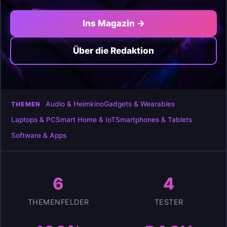
Ins Magazin →
Über die Redaktion
Audio & Heimkino
Gadgets & Wearables
THEMEN
Laptops & PC
Smart Home & IoT
Smartphones & Tablets
Software & Apps
6
4
THEMENFELDER
TESTER