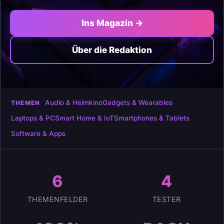
Ins Magazin →
Über die Redaktion
Audio & Heimkino
Gadgets & Wearables
THEMEN
Laptops & PC
Smart Home & IoT
Smartphones & Tablets
Software & Apps
6
4
THEMENFELDER
TESTER