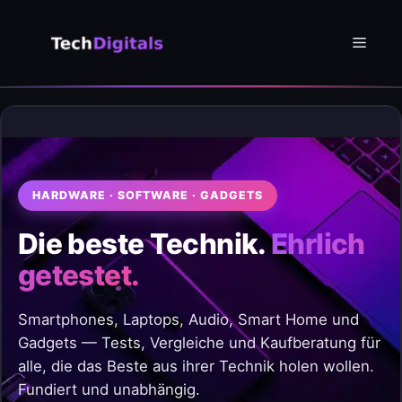
Zum
Inhalt
Menü
springen
HARDWARE · SOFTWARE · GADGETS
Die beste Technik.
Ehrlich
getestet.
Smartphones, Laptops, Audio, Smart Home und
Gadgets — Tests, Vergleiche und Kaufberatung für
alle, die das Beste aus ihrer Technik holen wollen.
Fundiert und unabhängig.