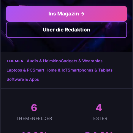
Ins Magazin →
Über die Redaktion
Audio & Heimkino
Gadgets & Wearables
THEMEN
Laptops & PC
Smart Home & IoT
Smartphones & Tablets
Software & Apps
6
4
THEMENFELDER
TESTER