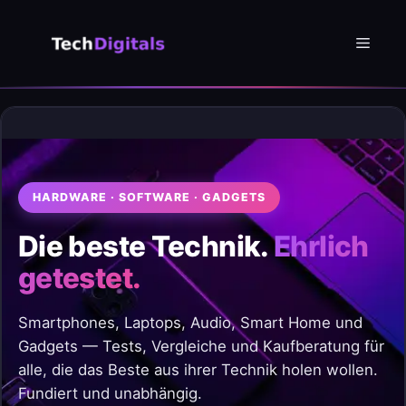
Zum
Inhalt
Menü
springen
HARDWARE · SOFTWARE · GADGETS
Die beste Technik.
Ehrlich
getestet.
Smartphones, Laptops, Audio, Smart Home und
Gadgets — Tests, Vergleiche und Kaufberatung für
alle, die das Beste aus ihrer Technik holen wollen.
Fundiert und unabhängig.