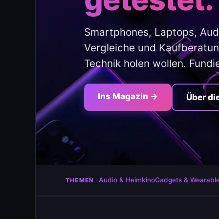
Smartphones, Laptops, Aud
Vergleiche und Kaufberatung
Technik holen wollen. Fundi
Ins Magazin →
Über di
Audio & Heimkino
Gadgets & Wearabl
THEMEN