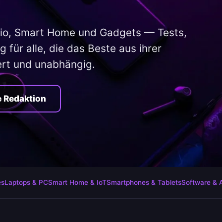
io, Smart Home und Gadgets — Tests,
 für alle, die das Beste aus ihrer
ert und unabhängig.
e Redaktion
es
Laptops & PC
Smart Home & IoT
Smartphones & Tablets
Software & 