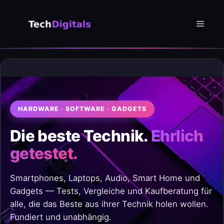
Zum
Inhalt
Menü
springen
HARDWARE · SOFTWARE · GADGETS
Die beste Technik.
Ehrlich
getestet.
Smartphones, Laptops, Audio, Smart Home und
Gadgets — Tests, Vergleiche und Kaufberatung für
alle, die das Beste aus ihrer Technik holen wollen.
Fundiert und unabhängig.