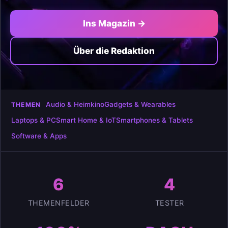
Ins Magazin →
Über die Redaktion
Audio & Heimkino
Gadgets & Wearables
THEMEN
Laptops & PC
Smart Home & IoT
Smartphones & Tablets
Software & Apps
6
4
THEMENFELDER
TESTER