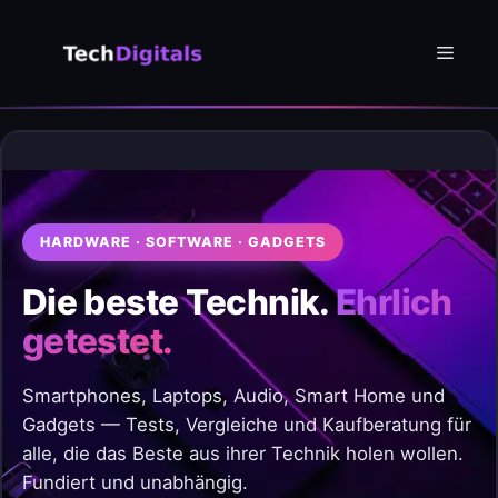
Zum
Inhalt
Menü
springen
HARDWARE · SOFTWARE · GADGETS
Die beste Technik.
Ehrlich
getestet.
Smartphones, Laptops, Audio, Smart Home und
Gadgets — Tests, Vergleiche und Kaufberatung für
alle, die das Beste aus ihrer Technik holen wollen.
Fundiert und unabhängig.