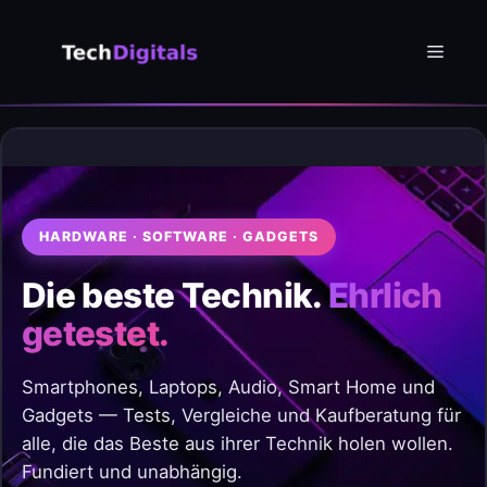
Zum
Inhalt
Menü
springen
HARDWARE · SOFTWARE · GADGETS
Die beste Technik.
Ehrlich
getestet.
Smartphones, Laptops, Audio, Smart Home und
Gadgets — Tests, Vergleiche und Kaufberatung für
alle, die das Beste aus ihrer Technik holen wollen.
Fundiert und unabhängig.