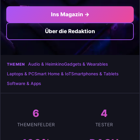
Ins Magazin →
Über die Redaktion
Audio & Heimkino
Gadgets & Wearables
THEMEN
Laptops & PC
Smart Home & IoT
Smartphones & Tablets
Software & Apps
6
4
THEMENFELDER
TESTER