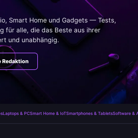
io, Smart Home und Gadgets — Tests,
 für alle, die das Beste aus ihrer
ert und unabhängig.
e Redaktion
es
Laptops & PC
Smart Home & IoT
Smartphones & Tablets
Software & 