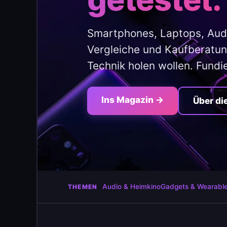
Smartphones, Laptops, Aud
Vergleiche und Kaufberatung
Technik holen wollen. Fundi
Ins Magazin →
Über di
Audio & Heimkino
Gadgets & Wearabl
THEMEN