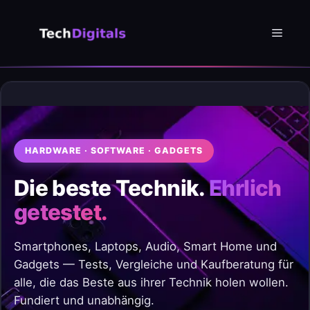
Zum
Inhalt
Menü
springen
HARDWARE · SOFTWARE · GADGETS
Die beste Technik.
Ehrlich
getestet.
Smartphones, Laptops, Audio, Smart Home und
Gadgets — Tests, Vergleiche und Kaufberatung für
alle, die das Beste aus ihrer Technik holen wollen.
Fundiert und unabhängig.