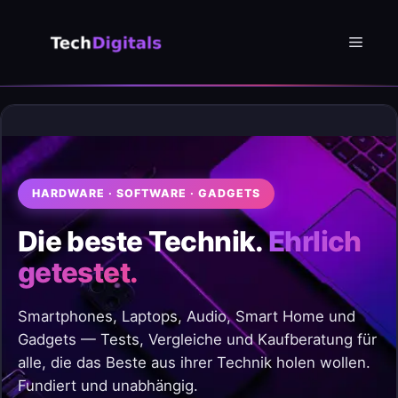
Zum
Inhalt
Menü
springen
HARDWARE · SOFTWARE · GADGETS
Die beste Technik.
Ehrlich
getestet.
Smartphones, Laptops, Audio, Smart Home und
Gadgets — Tests, Vergleiche und Kaufberatung für
alle, die das Beste aus ihrer Technik holen wollen.
Fundiert und unabhängig.