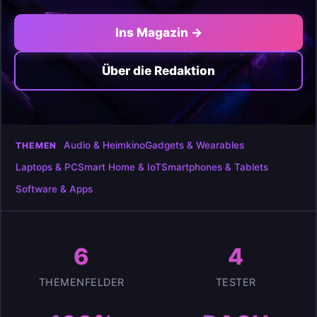
Ins Magazin →
Über die Redaktion
Audio & Heimkino
Gadgets & Wearables
THEMEN
Laptops & PC
Smart Home & IoT
Smartphones & Tablets
Software & Apps
6
4
THEMENFELDER
TESTER