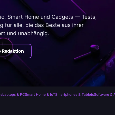
io, Smart Home und Gadgets — Tests,
 für alle, die das Beste aus ihrer
ert und unabhängig.
e Redaktion
es
Laptops & PC
Smart Home & IoT
Smartphones & Tablets
Software & 