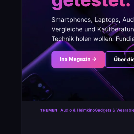
Smartphones, Laptops, Aud
Vergleiche und Kaufberatung
Technik holen wollen. Fundi
Ins Magazin →
Über di
Audio & Heimkino
Gadgets & Wearabl
THEMEN