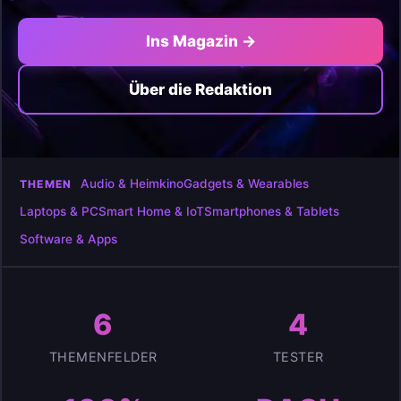
Ins Magazin →
Über die Redaktion
Audio & Heimkino
Gadgets & Wearables
THEMEN
Laptops & PC
Smart Home & IoT
Smartphones & Tablets
Software & Apps
6
4
THEMENFELDER
TESTER