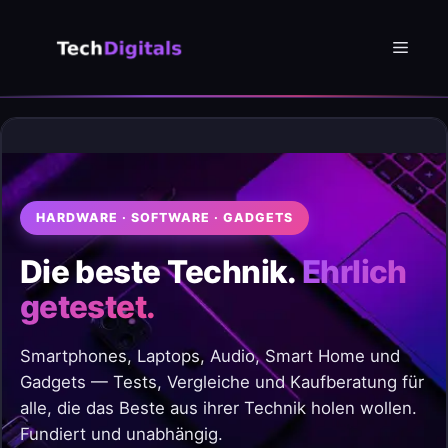
Zum
Inhalt
Menü
springen
HARDWARE · SOFTWARE · GADGETS
Die beste Technik.
Ehrlich
getestet.
Smartphones, Laptops, Audio, Smart Home und
Gadgets — Tests, Vergleiche und Kaufberatung für
alle, die das Beste aus ihrer Technik holen wollen.
Fundiert und unabhängig.