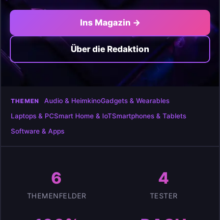
Ins Magazin →
Über die Redaktion
Audio & Heimkino
Gadgets & Wearables
THEMEN
Laptops & PC
Smart Home & IoT
Smartphones & Tablets
Software & Apps
6
4
THEMENFELDER
TESTER