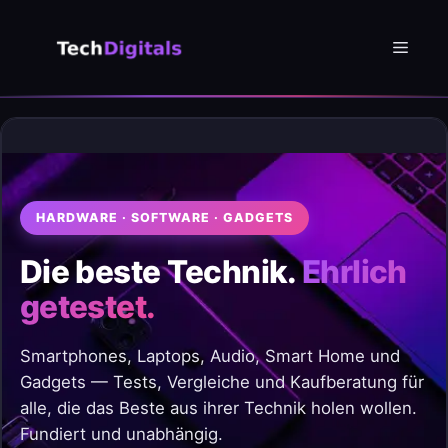
Zum
Inhalt
Menü
springen
HARDWARE · SOFTWARE · GADGETS
Die beste Technik.
Ehrlich
getestet.
Smartphones, Laptops, Audio, Smart Home und
Gadgets — Tests, Vergleiche und Kaufberatung für
alle, die das Beste aus ihrer Technik holen wollen.
Fundiert und unabhängig.