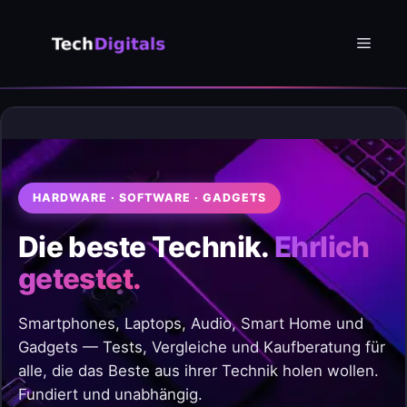
Zum
Inhalt
Menü
springen
HARDWARE · SOFTWARE · GADGETS
Die beste Technik.
Ehrlich
getestet.
Smartphones, Laptops, Audio, Smart Home und
Gadgets — Tests, Vergleiche und Kaufberatung für
alle, die das Beste aus ihrer Technik holen wollen.
Fundiert und unabhängig.