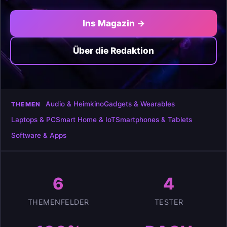
Ins Magazin →
Über die Redaktion
Audio & Heimkino
Gadgets & Wearables
THEMEN
Laptops & PC
Smart Home & IoT
Smartphones & Tablets
Software & Apps
6
4
THEMENFELDER
TESTER