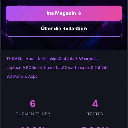
Ins Magazin →
Über die Redaktion
Audio & Heimkino
Gadgets & Wearables
THEMEN
Laptops & PC
Smart Home & IoT
Smartphones & Tablets
Software & Apps
6
4
THEMENFELDER
TESTER