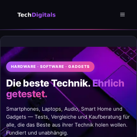
Zum
Inhalt
Menü
springen
HARDWARE · SOFTWARE · GADGETS
Die beste Technik.
Ehrlich
getestet.
Smartphones, Laptops, Audio, Smart Home und
Gadgets — Tests, Vergleiche und Kaufberatung für
alle, die das Beste aus ihrer Technik holen wollen.
Fundiert und unabhängig.