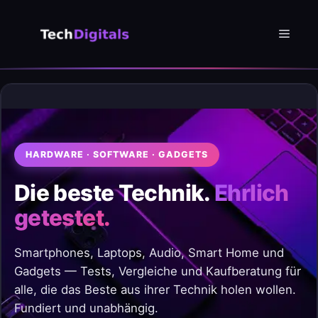
Zum
Inhalt
Menü
springen
HARDWARE · SOFTWARE · GADGETS
Die beste Technik.
Ehrlich
getestet.
Smartphones, Laptops, Audio, Smart Home und
Gadgets — Tests, Vergleiche und Kaufberatung für
alle, die das Beste aus ihrer Technik holen wollen.
Fundiert und unabhängig.