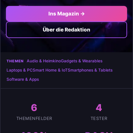
Ins Magazin →
Über die Redaktion
Audio & Heimkino
Gadgets & Wearables
THEMEN
Laptops & PC
Smart Home & IoT
Smartphones & Tablets
Software & Apps
6
4
THEMENFELDER
TESTER