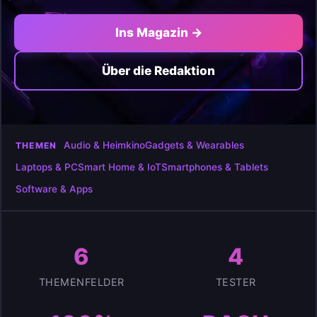
Ins Magazin →
Über die Redaktion
Audio & Heimkino
Gadgets & Wearables
THEMEN
Laptops & PC
Smart Home & IoT
Smartphones & Tablets
Software & Apps
6
4
THEMENFELDER
TESTER