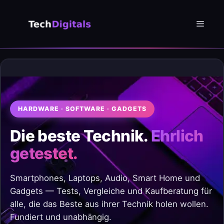
Zum
Inhalt
Menü
springen
HARDWARE · SOFTWARE · GADGETS
Die beste Technik.
Ehrlich
getestet.
Smartphones, Laptops, Audio, Smart Home und
Gadgets — Tests, Vergleiche und Kaufberatung für
alle, die das Beste aus ihrer Technik holen wollen.
Fundiert und unabhängig.