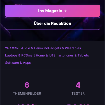
Ins Magazin →
Über die Redaktion
Audio & Heimkino
Gadgets & Wearables
THEMEN
Laptops & PC
Smart Home & IoT
Smartphones & Tablets
Software & Apps
6
4
THEMENFELDER
TESTER