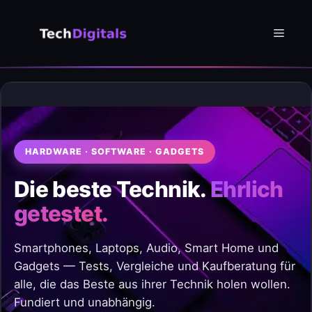
Zum
Inhalt
Menü
springen
HARDWARE · SOFTWARE · GADGETS
Die beste Technik.
Ehrlich
getestet.
Smartphones, Laptops, Audio, Smart Home und
Gadgets — Tests, Vergleiche und Kaufberatung für
alle, die das Beste aus ihrer Technik holen wollen.
Fundiert und unabhängig.