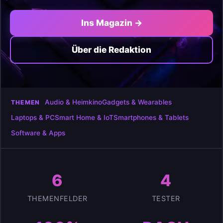
Ins Magazin →
Über die Redaktion
Audio & Heimkino
Gadgets & Wearables
THEMEN
Laptops & PC
Smart Home & IoT
Smartphones & Tablets
Software & Apps
6
4
THEMENFELDER
TESTER