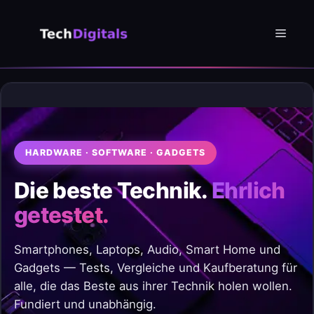
Zum
Inhalt
Menü
springen
HARDWARE · SOFTWARE · GADGETS
Die beste Technik.
Ehrlich
getestet.
Smartphones, Laptops, Audio, Smart Home und
Gadgets — Tests, Vergleiche und Kaufberatung für
alle, die das Beste aus ihrer Technik holen wollen.
Fundiert und unabhängig.