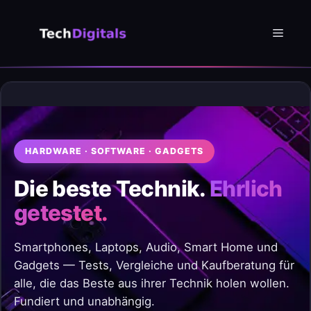
Zum
Inhalt
Menü
springen
HARDWARE · SOFTWARE · GADGETS
Die beste Technik.
Ehrlich
getestet.
Smartphones, Laptops, Audio, Smart Home und
Gadgets — Tests, Vergleiche und Kaufberatung für
alle, die das Beste aus ihrer Technik holen wollen.
Fundiert und unabhängig.