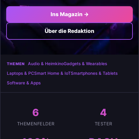
Ins Magazin →
Über die Redaktion
Audio & Heimkino
Gadgets & Wearables
THEMEN
Laptops & PC
Smart Home & IoT
Smartphones & Tablets
Software & Apps
6
4
THEMENFELDER
TESTER