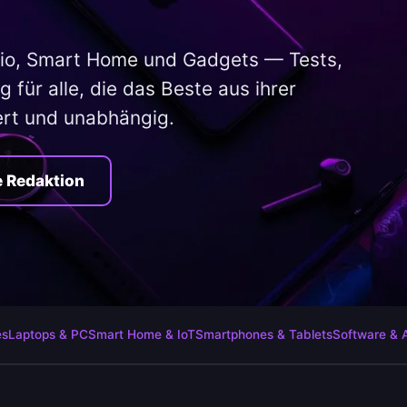
io, Smart Home und Gadgets — Tests,
 für alle, die das Beste aus ihrer
ert und unabhängig.
e Redaktion
es
Laptops & PC
Smart Home & IoT
Smartphones & Tablets
Software & 