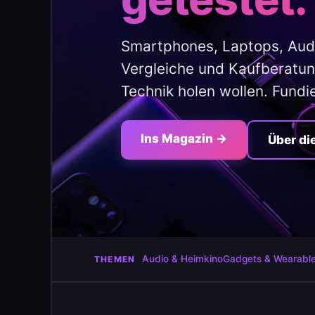
Smartphones, Laptops, Aud
Vergleiche und Kaufberatung
Technik holen wollen. Fundi
Ins Magazin →
Über di
Audio & Heimkino
Gadgets & Wearabl
THEMEN