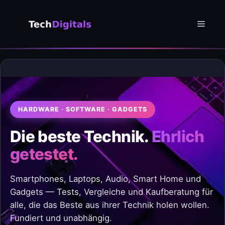
Zum
Inhalt
Menü
springen
HARDWARE · SOFTWARE · GADGETS
Die beste Technik.
Ehrlich
getestet.
Smartphones, Laptops, Audio, Smart Home und
Gadgets — Tests, Vergleiche und Kaufberatung für
alle, die das Beste aus ihrer Technik holen wollen.
Fundiert und unabhängig.