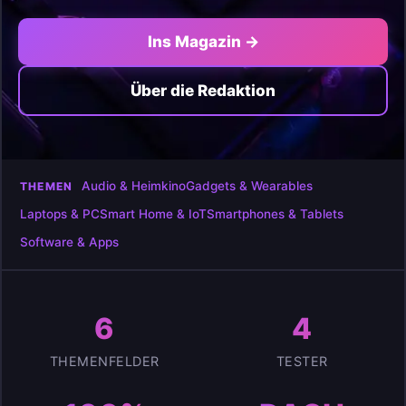
Ins Magazin →
Über die Redaktion
Audio & Heimkino
Gadgets & Wearables
THEMEN
Laptops & PC
Smart Home & IoT
Smartphones & Tablets
Software & Apps
6
4
THEMENFELDER
TESTER